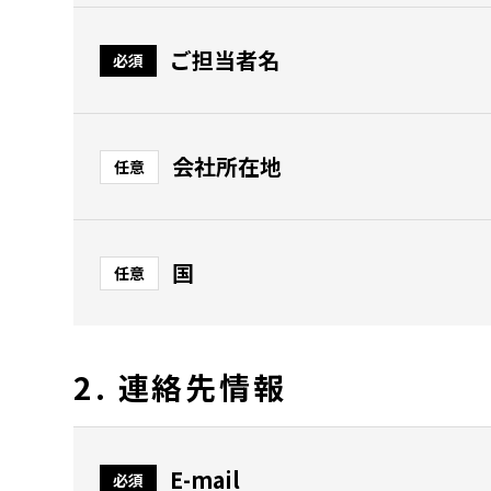
ご担当者名
必須
会社所在地
任意
国
任意
2. 連絡先情報
E-mail
必須