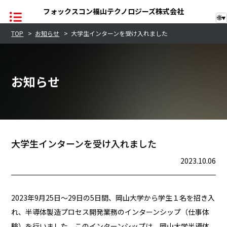
フォックスコン福山テクノロジーズ株式会社
🌐
▾
TOP
>
お知らせ
>
大学生インターンを受け入れました
TOP
お知らせ
企業情報
レーザー事業
半導体事業
大学生インターンを受け入れました
2023.10.06
お知らせ
サステナビリティ
2023年9月25日～29日の5日間、岡山大学から学生１名を招き入
れ、半導体製造プロセス開発業務のインターンシップ（仕事体
品質への取り組み
験）を行いました。このインターンシップは、岡山大学半導体