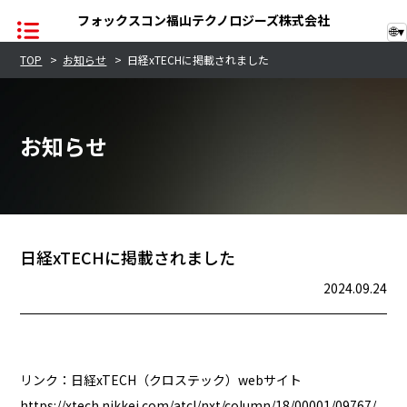
フォックスコン福山テクノロジーズ株式会社
🌐
▾
TOP
>
お知らせ
>
日経xTECHに掲載されました
TOP
お知らせ
企業情報
レーザー事業
半導体事業
日経xTECHに掲載されました
2024.09.24
お知らせ
サステナビリティ
リンク：日経xTECH（クロステック）webサイト
品質への取り組み
https://xtech.nikkei.com/atcl/nxt/column/18/00001/09767/