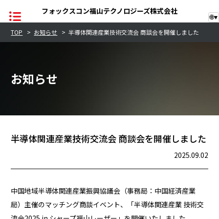
フォックスコン福山テクノロジーズ株式会社
🌐
▾
TOP
>
お知らせ
>
半導体関連産業技術交流会 商談会を開催しました
TOP
お知らせ
企業情報
レーザー事業
半導体事業
半導体関連産業技術交流会 商談会を開催しました
2025.09.02
お知らせ
サステナビリティ
中国地域半導体関連産業振興協議会（事務局：中国経済産業
局）主催のマッチング商談イベント、「半導体関連産業 技術交
品質への取り組み
流会2025 in シャープ福山レーザー」を開催いたしました。